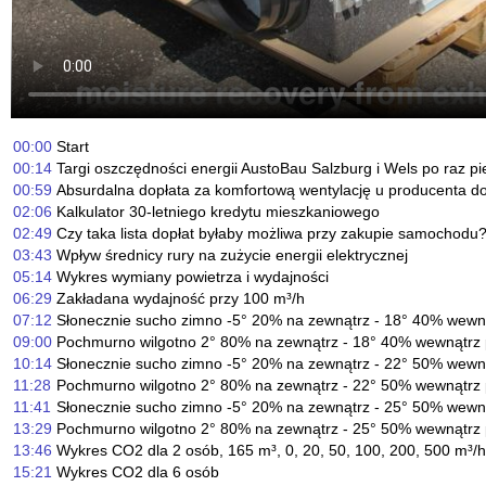
00:00
Start
00:14
Targi oszczędności energii AustoBau Salzburg i Wels po raz pi
00:59
Absurdalna dopłata za komfortową wentylację u producenta 
02:06
Kalkulator 30-letniego kredytu mieszkaniowego
02:49
Czy taka lista dopłat byłaby możliwa przy zakupie samochodu
03:43
Wpływ średnicy rury na zużycie energii elektrycznej
05:14
Wykres wymiany powietrza i wydajności
06:29
Zakładana wydajność przy 100 m³/h
07:12
Słonecznie sucho zimno -5° 20% na zewnątrz - 18° 40% wewną
09:00
Pochmurno wilgotno 2° 80% na zewnątrz - 18° 40% wewnątrz 
10:14
Słonecznie sucho zimno -5° 20% na zewnątrz - 22° 50% wewną
11:28
Pochmurno wilgotno 2° 80% na zewnątrz - 22° 50% wewnątrz 
11:41
Słonecznie sucho zimno -5° 20% na zewnątrz - 25° 50% wewną
13:29
Pochmurno wilgotno 2° 80% na zewnątrz - 25° 50% wewnątrz 
13:46
Wykres CO2 dla 2 osób, 165 m³, 0, 20, 50, 100, 200, 500 m³/h
15:21
Wykres CO2 dla 6 osób