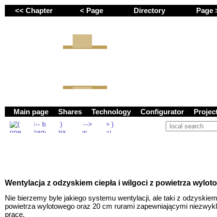
<< Chapter
< Page
Directory
Page
GEMINI next Generation Zr
Main page
Shares
Technology
Configurator
Proje
Wentylacja z odzyskiem ciepła i wilgoci z powietrza wylo
Nie bierzemy byle jakiego systemu wentylacji, ale taki z odzyskiem 
powietrza wylotowego oraz 20 cm rurami zapewniającymi niezwykl
pracę.