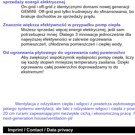
sprzedaży energii elektrycznej
On-grid i off-grid z identycznymi domami nowej generacji
GEMINI. Off-grid jest tylko trudniejszy do sfinansowania, bo
brakuje dochodów ze sprzedaży prądu.
Znacznie większa efektywność w przypadku pomp ciepła
Możesz sprzedać więcej energii elektrycznej, jeśli sam
potrzebujesz mniej. Dlatego 3 innowacje jednocześnie dla
najwyższej efektywności w zakresie ogrzewania
pomieszczeń, chłodzenia pomieszczeń i ciepłej wody.
Od ogrzewania płytowego do ogrzewania całej powierzchni
Aby zwiększyć współczynnik wydajności pompy ciepła, liczy
się każdy stopień mniejszej temperatury zasilania. Dzięki
ogrzewaniu całej powierzchni doprowadzamy to do
ekstremum!
Wentylacja z odzyskiem ciepła i wilgoci z powietrza wylotowego:
jakiego systemu wentylacji, ale taki z odzyskiem wilgoci i ciepła z p
20 cm rurami zapewniającymi niezwykle cichą i ekonomiczną pracę. h
next-generation.house/ventilation-pl/
Imprint / Contact / Data privacy