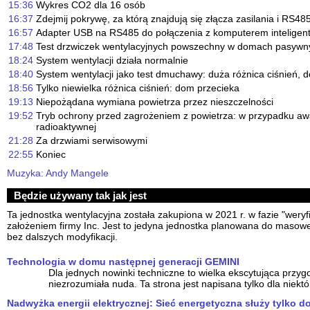
15:36
Wykres CO2 dla 16 osób
16:37
Zdejmij pokrywę, za którą znajdują się złącza zasilania i RS4
16:57
Adapter USB na RS485 do połączenia z komputerem intelige
17:48
Test drzwiczek wentylacyjnych powszechny w domach pasywn
18:24
System wentylacji działa normalnie
18:40
System wentylacji jako test dmuchawy: duża różnica ciśnień, d
18:56
Tylko niewielka różnica ciśnień: dom przecieka
19:13
Niepożądana wymiana powietrza przez nieszczelności
19:52
Tryb ochrony przed zagrożeniem z powietrza: w przypadku awa
radioaktywnej
21:28
Za drzwiami serwisowymi
22:55
Koniec
Muzyka: Andy Mangele
Będzie używany tak jak jest
Ta jednostka wentylacyjna została zakupiona w 2021 r. w fazie "weryfi
założeniem firmy Inc. Jest to jedyna jednostka planowana do masow
bez dalszych modyfikacji.
Technologia w domu następnej generacji GEMINI
Dla jednych nowinki techniczne to wielka ekscytująca przyg
niezrozumiała nuda. Ta strona jest napisana tylko dla niektó
Nadwyżka energii elektrycznej: Sieć energetyczna służy tylko d