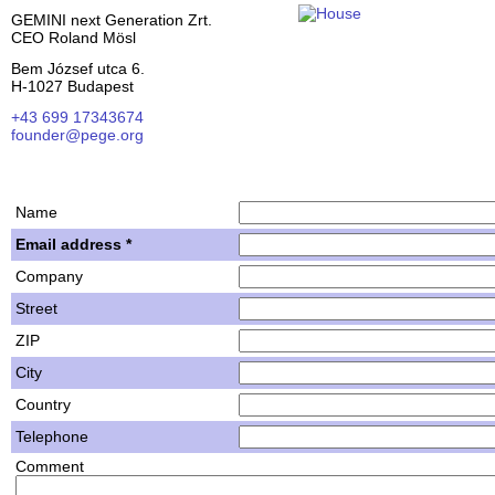
GEMINI next Generation Zrt.
CEO Roland Mösl
Bem József utca 6.
H-1027 Budapest
+43 699 17343674
founder@pege.org
House PDF
Shares
Name
Email address *
Company
Street
ZIP
City
Country
Telephone
Comment